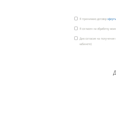
Я принимаю договор
оферт
Я согласен на обработку мо
Даю согласие на получение
кабинете)
Д