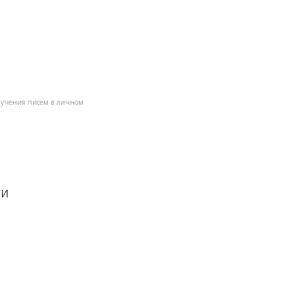
олучения писем в личном
ти